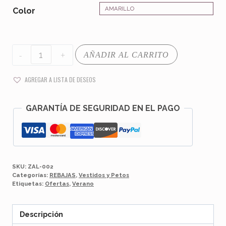
era:
es:
AMARILLO
Color
37,95 €.
28,00 €.
VESTIDO
AÑADIR AL CARRITO
SOLE
cantidad
AGREGAR A LISTA DE DESEOS
GARANTÍA DE SEGURIDAD EN EL PAGO
SKU:
ZAL-002
Categorías:
REBAJAS
,
Vestidos y Petos
Etiquetas:
Ofertas
,
Verano
Descripción