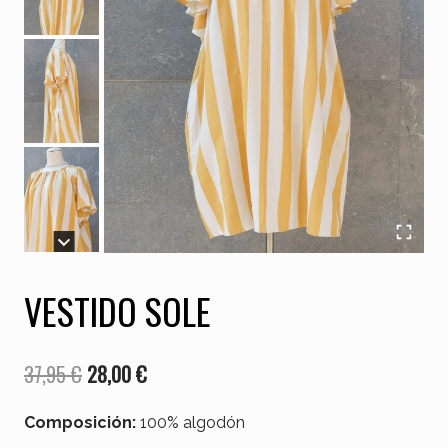
VESTIDO SOLE
El
El
37,95
€
28,00
€
precio
precio
Composición:
100% algodón
original
actual