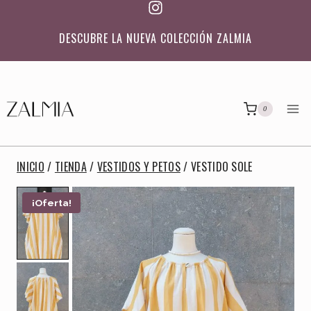
Saltar
al
DESCUBRE LA NUEVA COLECCIÓN ZALMIA
contenido
0
INICIO
/
TIENDA
/
VESTIDOS Y PETOS
/
VESTIDO SOLE
¡Oferta!