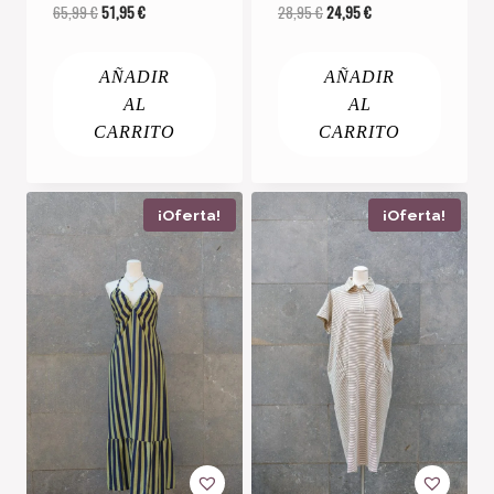
El
El
El
El
65,99
€
51,95
€
28,95
€
24,95
€
precio
precio
precio
precio
original
actual
original
actual
AÑADIR
AÑADIR
era:
es:
era:
es:
65,99 €.
51,95 €.
28,95 €.
24,95 €.
AL
AL
CARRITO
CARRITO
¡Oferta!
¡Oferta!