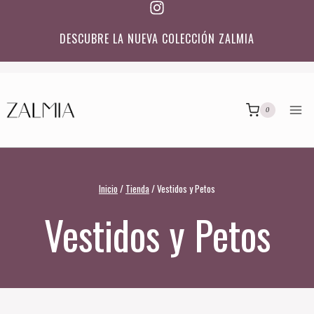
Saltar
al
ENVÍO GRATIS PARA PEDIDOS SUPERIORE
 ZALMIA
contenido
para envíos en Península
0
Inicio
/
Tienda
/
Vestidos y Petos
Vestidos y Petos