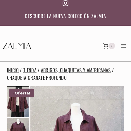
Saltar
al
DESCUBRE LA NUEVA COLECCIÓN ZALMIA
contenido
0
INICIO
/
TIENDA
/
ABRIGOS, CHAQUETAS Y AMERICANAS
/
CHAQUETA GRANATE PROFUNDO
¡Oferta!