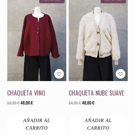
CHAQUETA VINO
CHAQUETA NUBE SUAVE
El
El
El
El
59,95
€
48,00
€
64,95
€
48,00
€
precio
precio
precio
precio
original
actual
original
actual
AÑADIR AL
AÑADIR AL
era:
es:
era:
es:
59,95 €.
48,00 €.
64,95 €.
48,00 €.
CARRITO
CARRITO