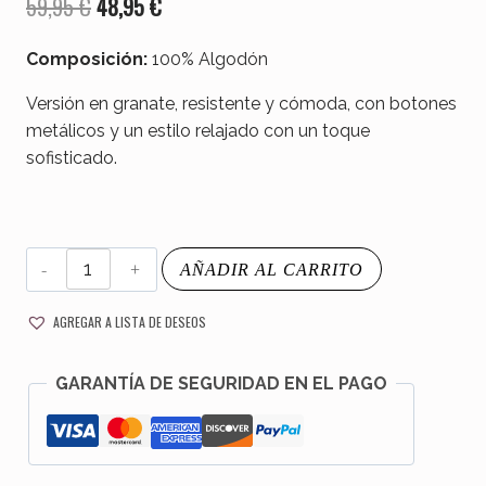
El
El
59,95
€
48,95
€
precio
precio
Composición:
100% Algodón
original
actual
Versión en granate, resistente y cómoda, con botones
era:
es:
metálicos y un estilo relajado con un toque
59,95 €.
48,95 €.
sofisticado.
CHAQUETA
AÑADIR AL CARRITO
GRANATE
PROFUNDO
AGREGAR A LISTA DE DESEOS
cantidad
GARANTÍA DE SEGURIDAD EN EL PAGO