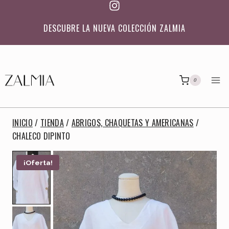
Saltar
al
ENVÍO GRATIS PARA PEDIDOS SUPERIORES A 100€ (solo
contenido
para envíos en Península)
0
INICIO
/
TIENDA
/
ABRIGOS, CHAQUETAS Y AMERICANAS
/
CHALECO DIPINTO
¡Oferta!