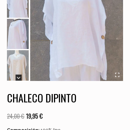
CHALECO DIPINTO
El
El
24,00
€
19,95
€
precio
precio