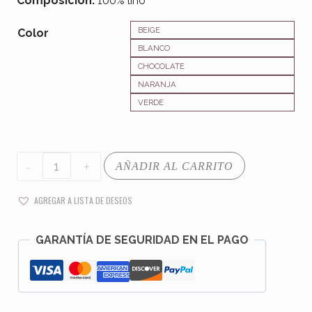
Composición:
100% lino
original
actual
era:
es:
BEIGE
Color
BLANCO
24,00 €.
19,95 €.
CHOCOLATE
NARANJA
VERDE
CHALECO
AÑADIR AL CARRITO
DIPINTO
cantidad
AGREGAR A LISTA DE DESEOS
GARANTÍA DE SEGURIDAD EN EL PAGO